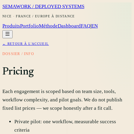
SEMAWORK / DEPLOYED SYSTEMS
NICE · FRANCE / EUROPE À DISTANCE
Produits
Portfolio
Méthode
Dashboard
FAQ
|
EN
← RETOUR À L'ACCUEIL
DOSSIER / INFO
Pricing
Each engagement is scoped based on team size, tools,
workflow complexity, and pilot goals. We do not publish
fixed list prices — we scope honestly after a fit call.
Private pilot: one workflow, measurable success
criteria