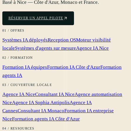
Basé à Nice — Côte d'Azur, Monaco et France.
RÉSERVER UN APPEL PILOTE
01 / OFFRES
Systèmes IA déployés
Reception OS
Moteur visibilité
locale
Systèmes d'agents sur mesure
Agence IA Nice
02 / FORMATION
Formation IA équipes
Formation IA Côte d'Azur
Formation
agents IA
03 / COUVERTURE LOCALE
Agence IA Nice
Consultant IA Nice
Agence automatisation
Nice
Agence IA Sophia Antipolis
Agence IA
Cannes
Consultant IA Monaco
Formation IA entreprise
Nice
Formation agents IA Côte d'Azur
04 / RESSOURCES