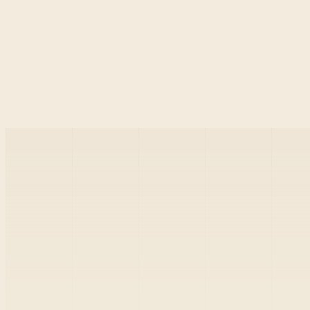
•
•
•
•