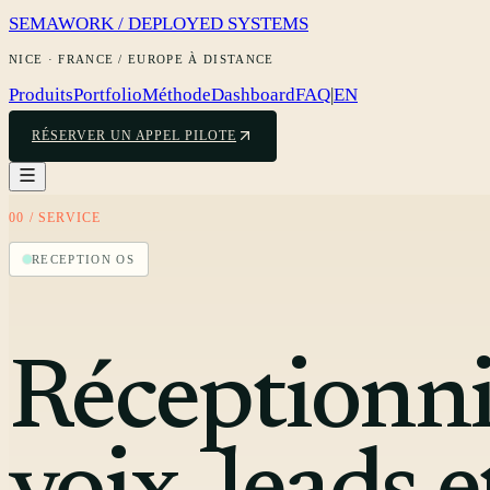
SEMAWORK / DEPLOYED SYSTEMS
NICE · FRANCE / EUROPE À DISTANCE
Produits
Portfolio
Méthode
Dashboard
FAQ
|
EN
RÉSERVER UN APPEL PILOTE
00 / SERVICE
RECEPTION OS
Réceptionni