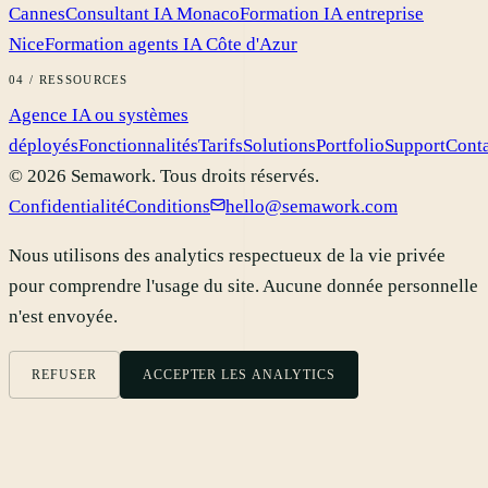
Cannes
Consultant IA Monaco
Formation IA entreprise
Nice
Formation agents IA Côte d'Azur
04 / RESSOURCES
Agence IA ou systèmes
déployés
Fonctionnalités
Tarifs
Solutions
Portfolio
Support
Cont
©
2026
Semawork.
Tous droits réservés.
Confidentialité
Conditions
hello@semawork.com
Nous utilisons des analytics respectueux de la vie privée
pour comprendre l'usage du site. Aucune donnée personnelle
n'est envoyée.
REFUSER
ACCEPTER LES ANALYTICS