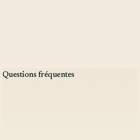
Reception OS
Moteur visibilité locale
Systèmes d'agents sur mesure
Consultant IA Nice
Agence automatisation Nice
Questions fréquentes
Couvrez-vous Juan-les-Pins et la presqu'île ?