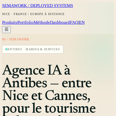
SEMAWORK / DEPLOYED SYSTEMS
NICE · FRANCE / EUROPE À DISTANCE
Produits
Portfolio
Méthode
Dashboard
FAQ
|
EN
00 / SEMAWORK
ANTIBES · MARINA & SERVICES
Agence IA à
Antibes — entre
Nice et Cannes,
pour le tourisme