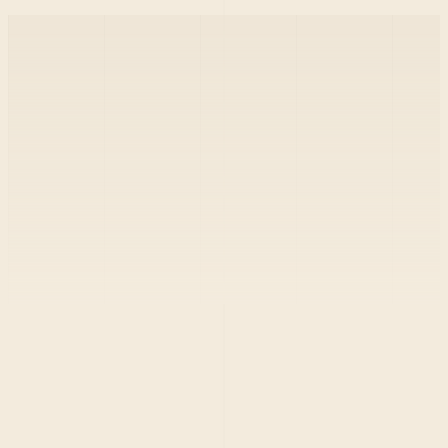
continue
mis à jour
Nice
Cannes
Sophia Antipolis