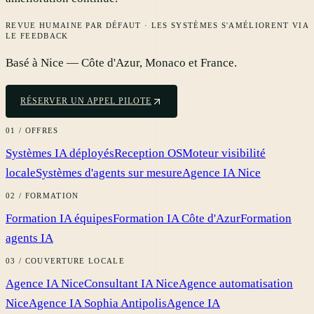
REVUE HUMAINE PAR DÉFAUT · LES SYSTÈMES S'AMÉLIORENT VIA
LE FEEDBACK
Basé à Nice — Côte d'Azur, Monaco et France.
RÉSERVER UN APPEL PILOTE
01 / OFFRES
Systèmes IA déployés
Reception OS
Moteur visibilité
locale
Systèmes d'agents sur mesure
Agence IA Nice
02 / FORMATION
Formation IA équipes
Formation IA Côte d'Azur
Formation
agents IA
03 / COUVERTURE LOCALE
Agence IA Nice
Consultant IA Nice
Agence automatisation
Nice
Agence IA Sophia Antipolis
Agence IA